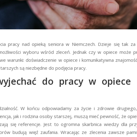
cia pracy nad opieką seniora w Niemczech. Dzieje się tak z
 możliwości wyboru wśród zleceń. Jednak czy w opiece może p
e warunki: doświadczenie w opiece i komunikatywna znajomość
starszych są niezbędne do podjęcia pracy.
yjechać do pracy w opiece
ialność. W końcu odpowiadamy za życie i zdrowie drugiego,
cja, jak i rodzina osoby starszej, muszą mieć pewność, że opie
ają się referencje. Jest to ogromna skarbnica wiedzy dla pr
niorów budują więź zaufania. Wracając ze zlecenia zawsze pami