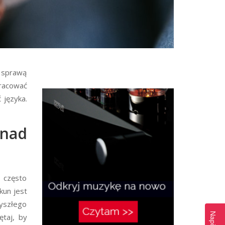
a sprawą
racować
 języka.
 nad
 często
kun jest
zyszłego
ętaj, by