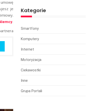
z umowę
ujesz je
Kategorie
remiowy.
.
 Niemcy
Smartfony
partnera
Komputery
Internet
Motoryzacja
Ciekawostki
Inne
Grupa Portali