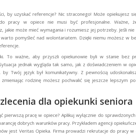
ci, by uzyskać referencje? Nic straconego! Może opiekujesz si
 do pracy w opiece nie musi być profesjonalne. Ważne, 
, jakie może mieć wymagania i rozumiesz jej potrzeby. Jeśli ni
- warto pomyśleć nad wolontariatem. Dzięki niemu możesz w b
ferencje.
i. To ważne, aby przyszli opiekunowie byli w stanie bez p
 Sytuacja jednak wygląda tak samo, jak z doświadczeniem w opi
, by Twój język był komunikatywny. Z pewnością udoskonalis
mu zmieniając rodzinę możesz pochwalić się jeszcze lepszym 
 zlecenia dla opiekunki seniora
 pierwszą pracę w opiece? Aplikuj wyłącznie do sprawdzonych
arancję dobrych warunków pracy. Przykładem agencji opiekuńcze
nów jest Veritas Opieka. Firma prowadzi rekrutacje do pracy w 