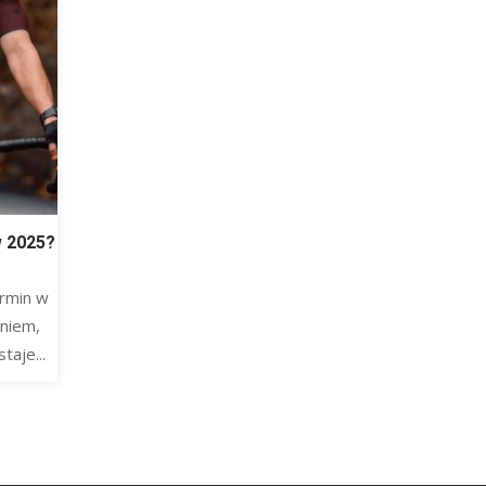
w 2025?
rmin w
niem,
taje...