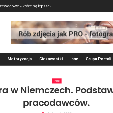
zewodowe - które są lepsze?
Bezpieczny Internet
Motoryzacja
Ciekawostki
Inne
Grupa Portali
Inne
ora w Niemczech. Podst
pracodawców.