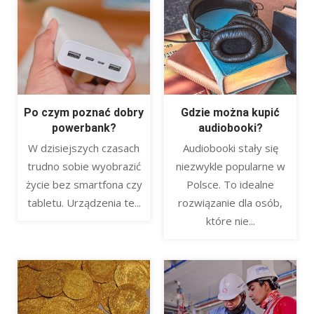
bypoznan.pl
Po czym poznać dobry
Gdzie można kupić
powerbank?
audiobooki?
nowiny.media.pl
W dzisiejszych czasach
Audiobooki stały się
internetowymarketing.pl
trudno sobie wyobrazić
niezwykle popularne w
życie bez smartfona czy
Polsce. To idealne
samaprzyjemnosc.pl
tabletu. Urządzenia te...
rozwiązanie dla osób,
infopodatnik.pl
które nie...
wnetrzestyl.pl