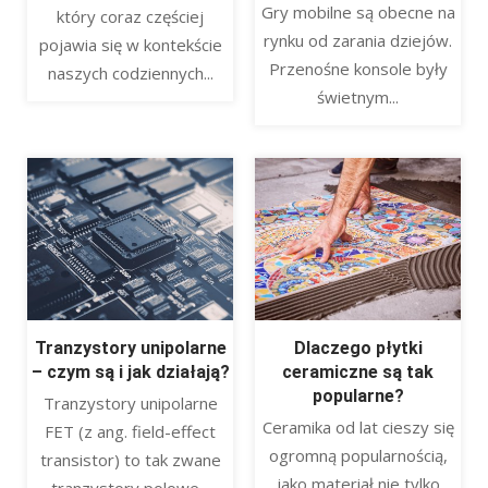
Gry mobilne są obecne na
który coraz częściej
rynku od zarania dziejów.
pojawia się w kontekście
Przenośne konsole były
naszych codziennych...
świetnym...
Tranzystory unipolarne
Dlaczego płytki
– czym są i jak działają?
ceramiczne są tak
popularne?
​Tranzystory unipolarne
Ceramika od lat cieszy się
FET (z ang. field-effect
ogromną popularnością,
transistor) to tak zwane
jako materiał nie tylko