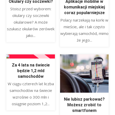
Okulary czy soczewki?
Aplikacje mobilne w
komunikacji miejskiej
Stoisz przed wyborem:
coraz popularniejsze
okulary czy soczewki
Polacy narzekają na korki w
okularowe? A może
mieście, ale i tak często
szukasz okularów zerówek
wybierają samochód, mimo
jako...
że jego...
Za 4 lata na świecie
będzie 1,2 mld
samochodów
W ciągu czterech lat liczba
samochodów na świecie
wzrośnie o 300 mln i
Nie lubisz parkować?
osiągnie poziom 1,2...
Możesz zrobić to
smartfonem