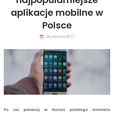
aplikacje mobilne w
Polsce
26 stycznia 2017
bypoznan.pl
nowiny.media.pl
internetowymarketing.pl
samaprzyjemnosc.pl
infopodatnik.pl
wnetrzestyl.pl
Po raz pierwszy w historii polskiego Internetu