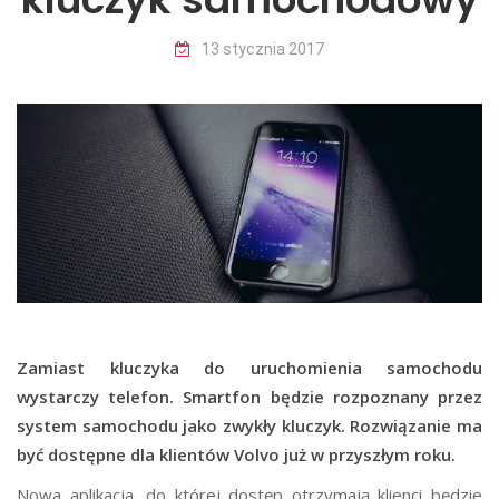
13 stycznia 2017
bypoznan.pl
nowiny.media.pl
internetowymarketing.pl
samaprzyjemnosc.pl
infopodatnik.pl
Zamiast kluczyka do uruchomienia samochodu
wnetrzestyl.pl
wystarczy telefon. Smartfon będzie rozpoznany przez
system samochodu jako zwykły kluczyk. Rozwiązanie ma
być dostępne dla klientów Volvo już w przyszłym roku.
Nowa aplikacja, do której dostęp otrzymają klienci będzie