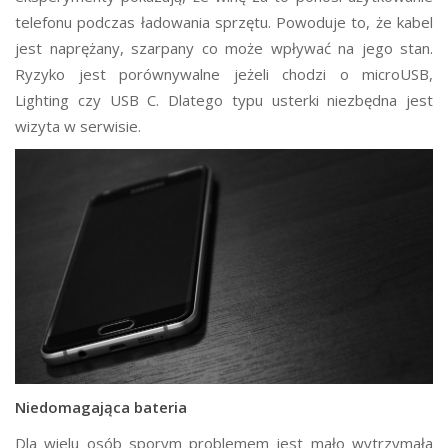
telefonu podczas ładowania sprzętu. Powoduje to, że kabel
jest naprężany, szarpany co może wpływać na jego stan.
Ryzyko jest porównywalne jeżeli chodzi o microUSB,
Lighting czy USB C. Dlatego typu usterki niezbędna jest
wizyta w serwisie.
Niedomagająca bateria
Dla wielu osób sporym problemem jest mało wytrzymała