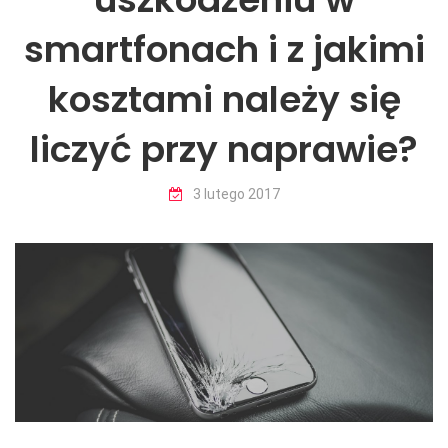
smartfonach i z jakimi
kosztami należy się
liczyć przy naprawie?
bypoznan.pl
nowiny.media.pl
3 lutego 2017
internetowymarketing.pl
samaprzyjemnosc.pl
infopodatnik.pl
wnetrzestyl.pl