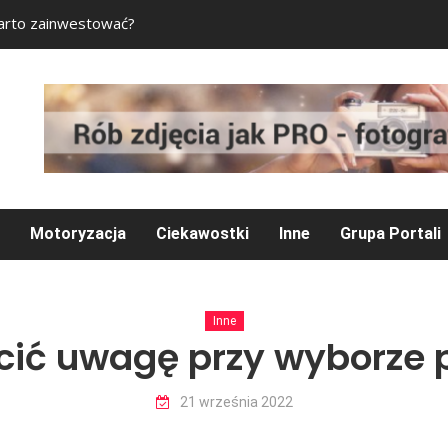
arto zainwestować?
Okulary czy soczewk
Motoryzacja
Ciekawostki
Inne
Grupa Portali
Inne
cić uwagę przy wyborze 
21 września 2022