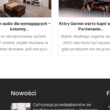
 audio dla wymagających –
Który Garmin warto kupić 
kolumny...
Porównanie...
rze skomponowany system
Wybór idealnego zegarka Ga
fi zmienić zwykłe słuchanie w
2025 roku może być wyzwa
iwe doznanie. Jeśli marzysz...
gdyż producent ten nie przes
Nowości
F
Cyfryzacja przedsiębiorstw ze