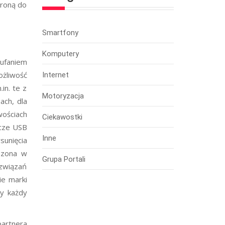
troną do
Smartfony
Komputery
ufaniem
ożliwość
Internet
in. te z
Motoryzacja
ach, dla
ościach
Ciekawostki
ącze USB
Inne
sunięcia
oszona w
Grupa Portali
ozwiązań
ie marki
ty każdy
partnera