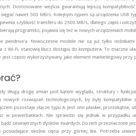
anych. Dostosowane wejścia gwarantują lepszą kompatybilność
e sięgać nawet 500 MB/s. Kolejnym typem są urządzenia USB ty
apewnia szybkość transferu do 2500 MB/s, dlatego zapis i odczy
erają programiści, pojawia się też w nowych urządzeniach mobil
e pendrive’a. Nowoczesne modele nie są już tylko nośnikami 
 z Wi-Fi, stanowią klucz dostępu do komputera. To znaczne uła
ve jest często wykorzystywany jako element marketingowy przy 
brać?
zły długą drogę zmian pod kątem wyglądu, struktury i funkcjon
o nowych rozwiązań technologicznych, by były kompatybilne 
łączem pozostaje złącze typu A. Jest ono płaskie, prostokątne, 
az w powerbankach. Nie sprawdzi się jednak w przypadku u
ch bądź zewnętrznych dysków twardych. Do nich przeznaczone jes
osiadające skośne cięcia przy górnej linii. Potrzeba uniwer