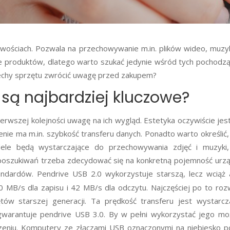
liwościach. Pozwala na przechowywanie m.in. plików wideo, muzyk
e produktów, dlatego warto szukać jedynie wśród tych pochodz
cechy sprzętu zwrócić uwagę przed zakupem?
 są najbardziej kluczowe?
rwszej kolejności uwagę na ich wygląd. Estetyka oczywiście jes
enie ma m.in. szybkość transferu danych. Ponadto warto określić,
ele będą wystarczające do przechowywania zdjęć i muzyki,
oszukiwań trzeba zdecydować się na konkretną pojemność urzą
andardów. Pendrive USB 2.0 wykorzystuje starszą, lecz wciąż 
 MB/s dla zapisu i 42 MB/s dla odczytu. Najczęściej po to roz
tów starszej generacji. Ta prędkość transferu jest wystarc
 gwarantuje pendrive USB 3.0. By w pełni wykorzystać jego moż
dzeniu. Komputery ze złączami USB oznaczonymi na niebiesko p