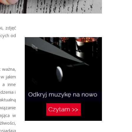
i, zdjęć
ących od
t ważna,
 w jakim
 a inne
dzenia i
aktualną
wiązanie
zająca w
liwości,
osiadają