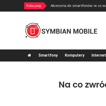
Akcesoria do smartfonów: w co w
Polecamy
Smartfony
Komputery
Internet
Na co zwró