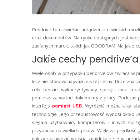
Pendrive to niewielkie urządzenie o wielkich moż
oraz dokumentów. Na rynku dostępnych jest wiel
zaufanych marek, takich jak GOODRAM. Na jakie 
Jakie cechy pendrive’a
Wiele osób w przypadku pendrive’ów zwraca w pie
lecz nie stanowi najważniejszej cechy. Duże znacz
celu będzie wykorzystywany sprzęt. Inne mod
pomieszczą ważne dokumenty z pracy. Podczas p
interfejs
. Wyróżnić można kilka st
pamięci USB
technologię. Jego przepustowość wynosi około 30
sięgają użytkownicy komputerów i innych sprzę
przypadku niewielkich plików. Większą prędkość
należy sprawdzić wejścia znajdujące się w urzą