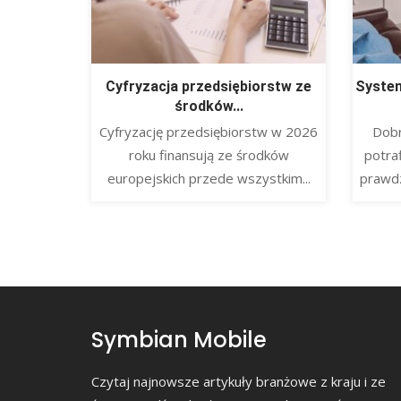
Cyfryzacja przedsiębiorstw ze
System
środków...
​Cyfryzację przedsiębiorstw w 2026
Dob
roku finansują ze środków
potra
europejskich przede wszystkim...
prawdz
Symbian Mobile
Czytaj najnowsze artykuły branżowe z kraju i ze