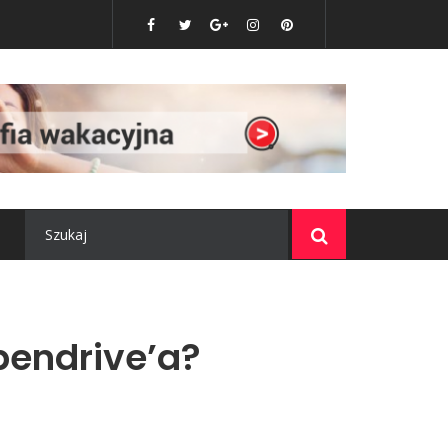
i?
pendrive’a?