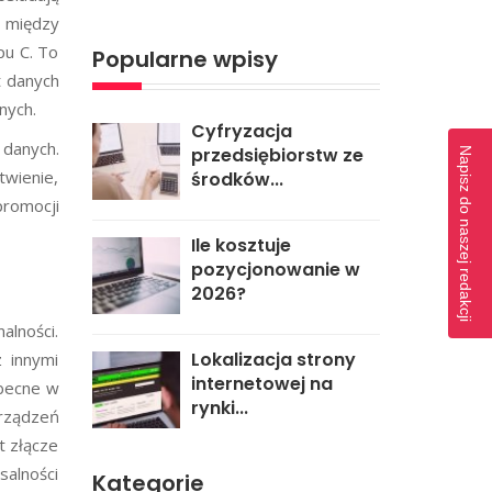
 między
pu C. To
Popularne wpisy
t danych
nych.
Cyfryzacja
danych.
przedsiębiorstw ze
Napisz do naszej redakcji
twienie,
środków...
promocji
Ile kosztuje
pozycjonowanie w
2026?
alności.
Lokalizacja strony
z innymi
internetowej na
obecne w
rynki...
rządzeń
t złącze
salności
Kategorie