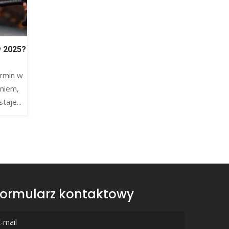
w 2025?
rmin w
niem,
taje...
ormularz kontaktowy