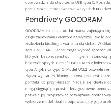
doprowadziła do stworzenia USB typu C. Posiada o
portu. Można je stosować we wszystkich urządzen
Pendrive’y GOODRAM
GOODRAM to znana od lat marka zajmująca się 
dzięki zapewnianiu klientom najwyższej jakości 
znalezienia idealnego wariantu dla siebie. W skł
serii UME CARE. Klienci mogą wybrać spośród ki
których bezpieczeństwo i higiena stanowią 
bakteriobójczych. Pamięć USB ODA to z kolei roz
typu A, jak i to typu C. Model UCL2 pozwala nie
złącza wystarczy kliknięcie. Dostępna jest tak
portfelu lub przy kluczach. Nadaje się idealni
mogą sięgnąć po proste, lecz gustowne pendrive
pozwala jej projektować rozwiązania dostosowa
wybierze model idealnie odpowiadający jego pref