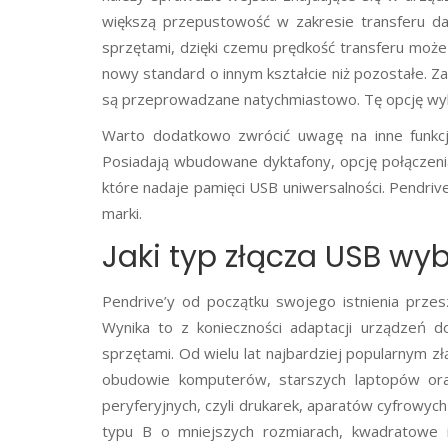
większą przepustowość w zakresie transferu d
sprzętami, dzięki czemu prędkość transferu moż
nowy standard o innym kształcie niż pozostałe. Z
są przeprowadzane natychmiastowo. Tę opcję wybi
Warto dodatkowo zwrócić uwagę na inne funkcj
Posiadają wbudowane dyktafony, opcję połączenia
które nadaje pamięci USB uniwersalności. Pendri
marki.
Jaki typ złącza USB wy
Pendrive’y od początku swojego istnienia przes
Wynika to z konieczności adaptacji urządzeń d
sprzętami. Od wielu lat najbardziej popularnym z
obudowie komputerów, starszych laptopów or
peryferyjnych, czyli drukarek, aparatów cyfrowy
typu B o mniejszych rozmiarach, kwadratowe i p