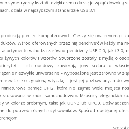
no symetryczny kształt, dzięki czemu da się je wpiąć dowolną s
iach, działa w najszybszym standardzie USB 3.1.
produkcją pamięci komputerowych. Cieszy się ona renomą i za
produktów. Wśród oferowanych przez nią pendrive’ów każdy ma m
ad asortymentu wchodzą zarówno pendrive’y USB 2.0, jak i 3.0, m.
lku żywych kolorów i wzorów. Stworzone zostały z myślą o osob
priorytet – ich obudowy zawierają jony srebra o właściw
wiązanie niezwykle uniwersalne – wyposażone jest zarówno w zł
 martwić się o zgubioną wtyczkę – jest jej pozbawiony, a do wy
że miniaturowa pamięć UPI2, która nie zajmie wiele miejsca n
e do stosowania w radiu samochodowym. Miłośnicy eleganckich r
’y w kolorze srebrnym, takie jak UUN2 lub UPO3. Doświadczen
ne do potrzeb różnych użytkowników. Spośród dostępnej ofer
erencjom.
Artykuł 