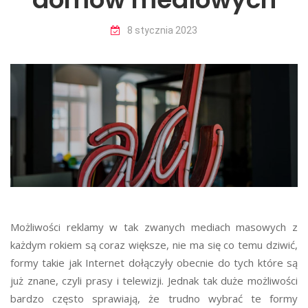
8 stycznia 2023
bypoznan.pl
nowiny.media.pl
internetowymarketing.pl
samaprzyjemnosc.pl
infopodatnik.pl
Możliwości reklamy w tak zwanych mediach masowych z
wnetrzestyl.pl
każdym rokiem są coraz większe, nie ma się co temu dziwić,
formy takie jak Internet dołączyły obecnie do tych które są
już znane, czyli prasy i telewizji. Jednak tak duże możliwości
bardzo często sprawiają, że trudno wybrać te formy