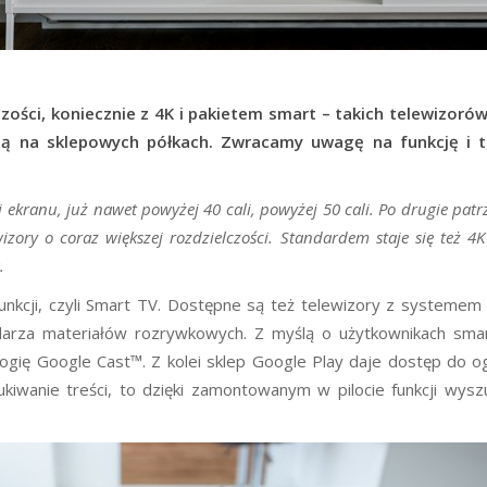
elczości, koniecznie z 4K i pakietem smart – takich telewizoró
rają na sklepowych półkach. Zwracamy uwagę na funkcję i 
j ekranu, już nawet powyżej 40 cali, powyżej 50 cali. Po drugie pat
izory o coraz większej rozdzielczości. Standardem staje się też 4
.
funkcji, czyli Smart TV. Dostępne są też telewizory z systemem
larza materiałów rozrywkowych. Z myślą o użytkownikach sma
gię Google Cast™. Z kolei sklep Google Play daje dostęp do 
szukiwanie treści, to dzięki zamontowanym w pilocie funkcji wysz