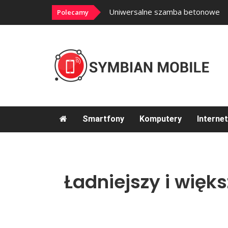
Uniwersalne szamba betonowe
Polecamy
Smartfony
Komputery
Internet
Ładniejszy i więk