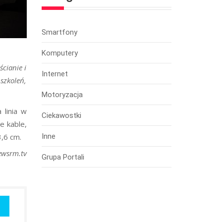
Smartfony
Komputery
ścianie i
Internet
szkoleń,
Motoryzacja
 linia w
Ciekawostki
e kable,
3,6 cm.
Inne
ewsrm.tv
Grupa Portali