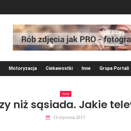
Praca zdalna – jaki
Motoryzacja
Ciekawostki
Inne
Grupa Portali
Inne
szy niż sąsiada. Jakie te
13 stycznia 2017