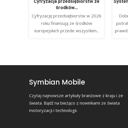
Cyfryzacja przedsiębiorstw ze
System
środków...
​Cyfryzację przedsiębiorstw w 2026
Dob
roku finansują ze środków
potra
europejskich przede wszystkim...
prawdz
Symbian Mobile
Czytaj najnowsze artykuły branżowe z kraju i ze
świata. Bądź na bieżąco z nowinkami ze świata
motoryzacji i technologii.