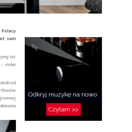
w Polacy
też sam
rzymy też
K – mówi
 Android
rtfonów
ogromnej
ukiwania