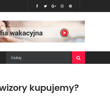
 komputer wybrać?
lewizory kupujemy?