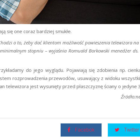
ją się one coraz bardziej smukłe.
Chodzi o to, żeby dać klientom możliwość powieszenia telewizora na 
w minimalnym stopniu – wyjaśnia Romuald Borkowski menedżer ds. 
zykładamy do jego wyglądu. Pojawiają się zdobienia np. cienka
 system rozprowadzenia przewodów, usuwający z widoku wszystki
an telewizora jest wysunięty przed płaszczyznę ściany o jedyne 
Źródło:n
Facebok
Twitter