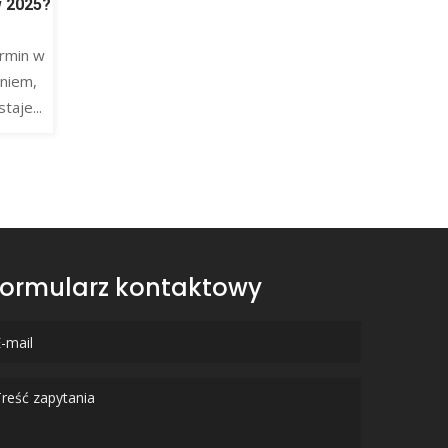
w 2025?
rmin w
niem,
taje...
ormularz kontaktowy