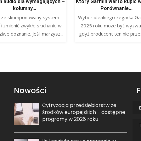
 audio dla wymagających –
Który Garmin warto kupić 
kolumny...
Porównanie...
rze skomponowany system
Wybór idealnego zegarka Ga
fi zmienić zwykłe słuchanie w
2025 roku może być wyzwa
iwe doznanie. Jeśli marzysz...
gdyż producent ten nie przes
Nowości
F
Cyfryzacja przedsiębiorstw ze
środków europejskich - dostępne
programy w 2026 roku