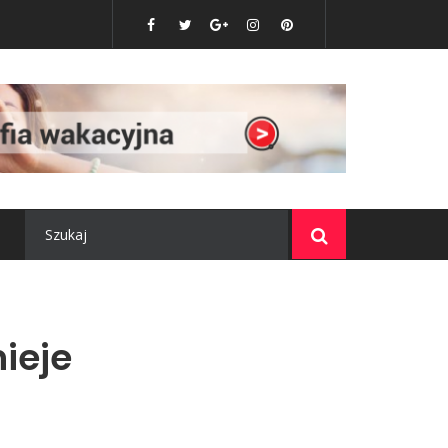
me? Opis inteligentnego domu
ieje