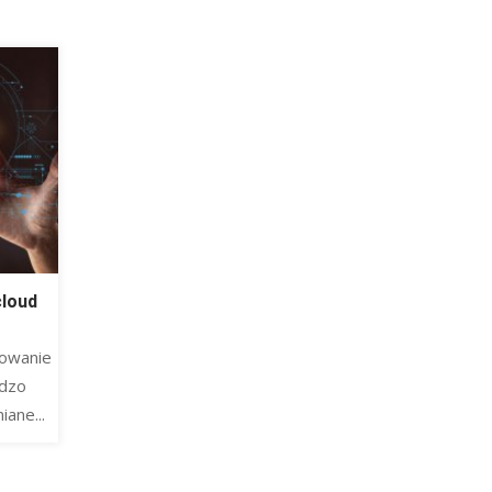
cloud
nowanie
rdzo
ane...