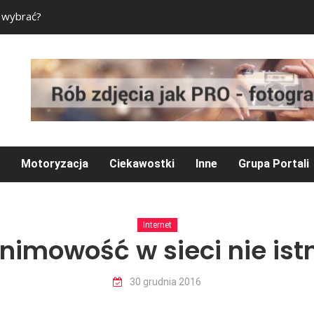
e wybrać?
Czym jest Smart ho
Motoryzacja
Ciekawostki
Inne
Grupa Portali
Internet
nimowość w sieci nie istn
30 grudnia 2016