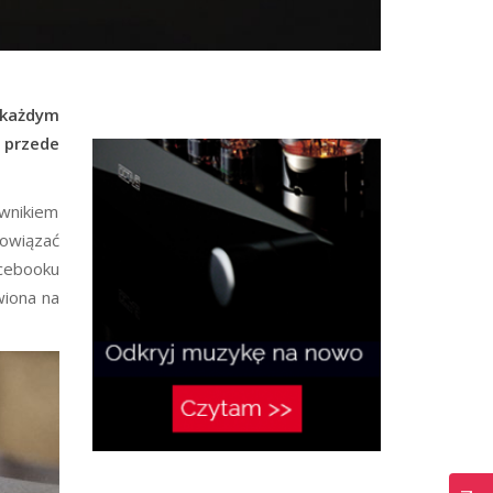
 każdym
 przede
ownikiem
powiązać
acebooku
wiona na