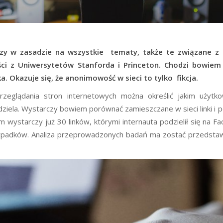
zy w zasadzie na wszystkie tematy, także te związane z
iści z Uniwersytetów Stanforda i Princeton. Chodzi bowiem
 Okazuje się, że anonimowość w sieci to tylko fikcja.
przeglądania stron internetowych można określić jakim użytk
udziela. Wystarczy bowiem porównać zamieszczane w sieci linki i 
om wystarczy już 30 linków, którymi internauta podzielił się na F
ypadków. Analiza przeprowadzonych badań ma zostać przedsta