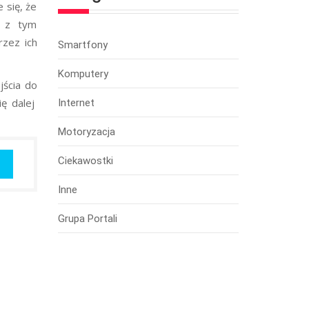
 się, że
e z tym
rzez ich
Smartfony
Komputery
jścia do
ię dalej
Internet
Motoryzacja
Ciekawostki
Inne
Grupa Portali